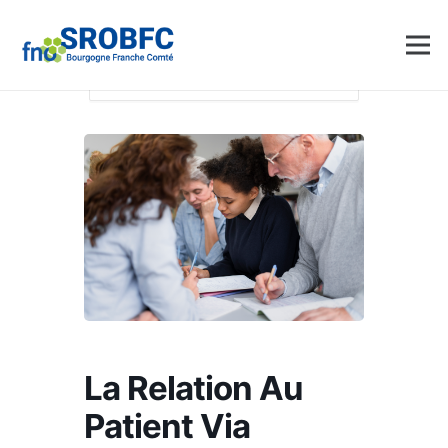
Accueil
Events - SROBFC
Analyse
pratique
La relation au Patient Via Groupe
d’Analyse de Pratiques
La Relation Au
Patient Via