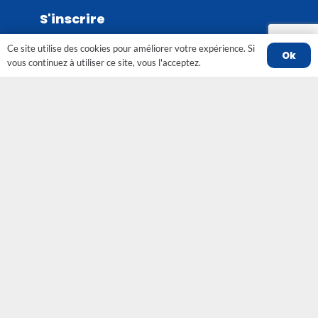
Ce site utilise des cookies pour améliorer votre expérience. Si
Ok
vous continuez à utiliser ce site, vous l'acceptez.
Contact
contact@srobfc-fno.fr
82 grande rue 89290 VINCELLES
Suivez Le SROBFC Sur Les
Réseaux