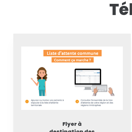
Té
Flyer à
destination des