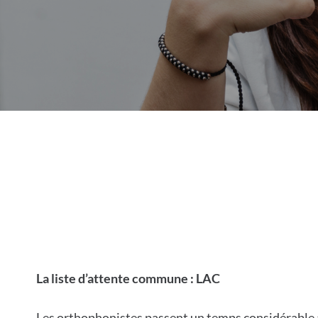
La liste d’attente commune : LAC
Les orthophonistes passent un temps considérable à 