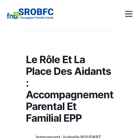
Accueil
Events - SROBFC
Analyse
pratique
Le rôle et la place des aidants :
accompagnement parental et familial EPP
Le Rôle Et La
Place Des Aidants
:
Accompagnement
Parental Et
Familial EPP
Intervenant : Isabelle BOUDART,