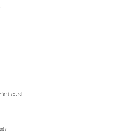
n
enfant sourd
osés