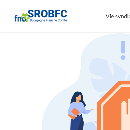
Accueil
Events - SROBFC
Surdité
OSER INTERVENIR E
Vie syndi