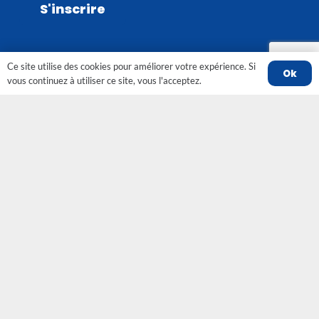
Ce site utilise des cookies pour améliorer votre expérience. Si
Ok
vous continuez à utiliser ce site, vous l'acceptez.
Contact
contact@srobfc-fno.fr
82 grande rue 89290 VINCELLES
Suivez Le SROBFC Sur Les
Réseaux