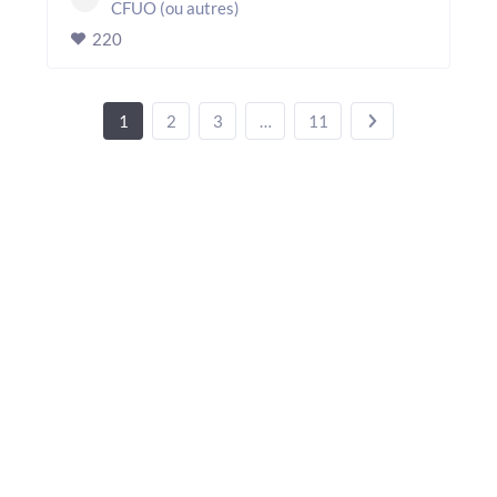
CFUO (ou autres)
220
1
2
3
…
11