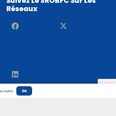
Suivez Le SROBFC Sur Les
Réseaux
Ok
'acceptez.