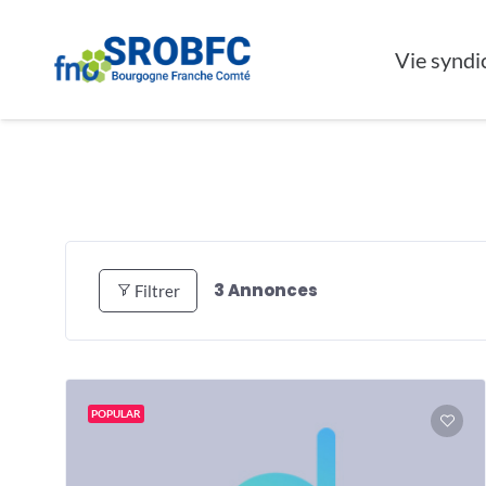
Vie syndi
3
Annonces
Filtrer
POPULAR